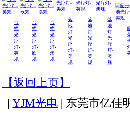
落
落
落
台
台
台
地
地
地
式
式
式
灯
灯
灯
光
光
光
光
光
光
疗
疗
疗
疗
疗
疗
灯-
灯-
灯-
灯-
灯-
灯-
英
欧
澳
美
英
澳
规
规
规
规
规
规
【返回上页】
|
YJM光电
| 东莞市亿佳